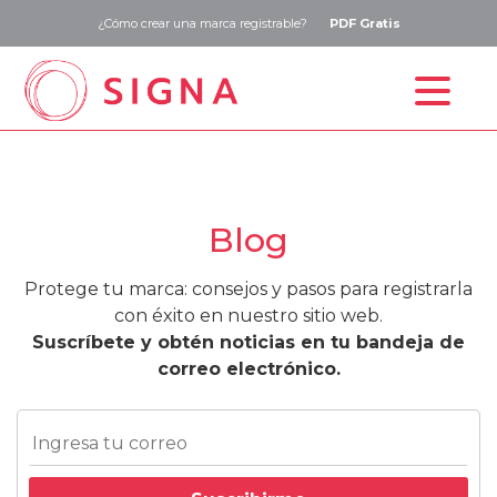
¿Cómo crear una marca registrable?
PDF Gratis
Inicio
Estudio de marca
Blog
Registro de marca
Protege tu marca: consejos y pasos para registrarla
Precios
con éxito en nuestro sitio web.
Suscríbete y obtén noticias en tu bandeja de
Blog
correo electrónico.
Contacto
ESP
ENG