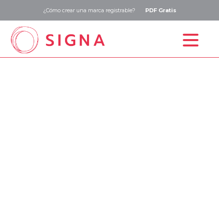
¿Cómo crear una marca registrable?
PDF Gratis
Inicio
Estudio de marca
Registro de marca
Precios
Blog
Contacto
ESP
ENG