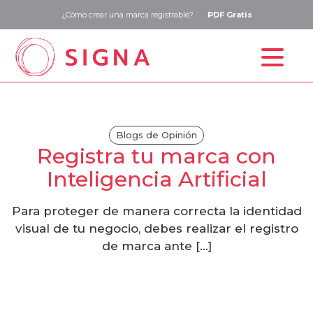
¿Cómo crear una marca registrable?
PDF Gratis
Inicio
Estudio de marca
Blogs de Opinión
Registra tu marca con
Registro de marca
Inteligencia Artificial
Precios
Para proteger de manera correcta la identidad
Blog
visual de tu negocio, debes realizar el registro
de marca ante […]
Contacto
ESP
ENG