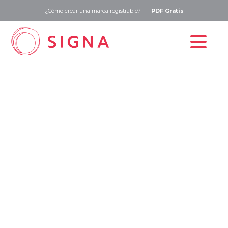
¿Cómo crear una marca registrable?
PDF Gratis
Inicio
Estudio de marca
Registro de marca
Precios
Blog
Contacto
ESP
ENG