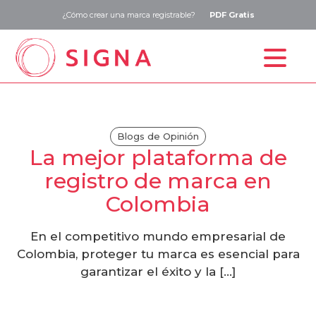
¿Cómo crear una marca registrable?
PDF Gratis
Inicio
Estudio de marca
Blogs de Opinión
La mejor plataforma de
Registro de marca
registro de marca en
Precios
Colombia
Blog
En el competitivo mundo empresarial de
Contacto
Colombia, proteger tu marca es esencial para
garantizar el éxito y la […]
ESP
ENG