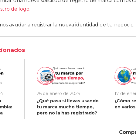
entar una nueva solicitud de registro de marca con los c
istro de logo
.
s ayudar a registrar la nueva identidad de tu negocio.
cionados
24
26 de enero de 2024
17 de ene
n
¿Qué pasa si llevas usando
¿Cómo re
mbia:
tu marca mucho tiempo,
en varios
ta
pero no la has registrado?
Compar