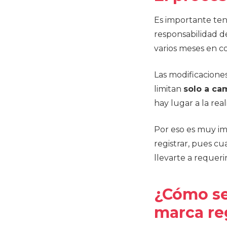
Es importante te
responsabilidad d
varios meses en c
Las modificaciones
limitan
solo a ca
hay lugar a la rea
Por eso es muy im
registrar, pues c
llevarte a requeri
¿Cómo se
marca re