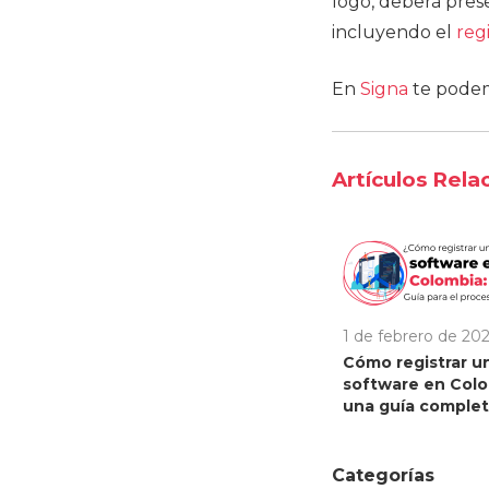
logo, deberá pres
incluyendo el
reg
En
Signa
te podemo
Artículos Rela
1 de febrero de 20
Cómo registrar u
software en Colo
una guía comple
Categorías