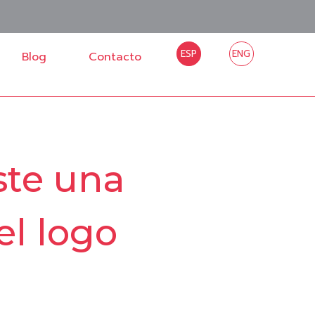
ESP
ENG
Blog
Contacto
ste una
el logo