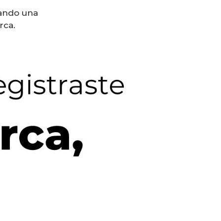
uando una
rca.