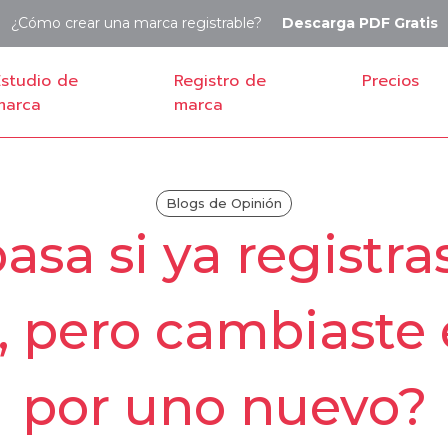
¿Cómo crear una marca registrable?
Descarga
PDF Gratis
Estudio de
Registro de
Precios
marca
marca
Blogs de Opinión
asa si ya registra
 pero cambiaste 
por uno nuevo?