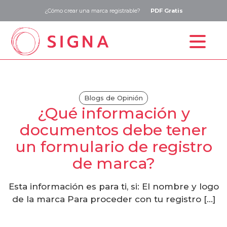
¿Cómo crear una marca registrable?
PDF Gratis
Inicio
Estudio de marca
Blogs de Opinión
¿Qué información y
Registro de marca
documentos debe tener
Precios
un formulario de registro
Blog
de marca?
Contacto
Esta información es para ti, si: El nombre y logo
de la marca Para proceder con tu registro […]
ESP
ENG